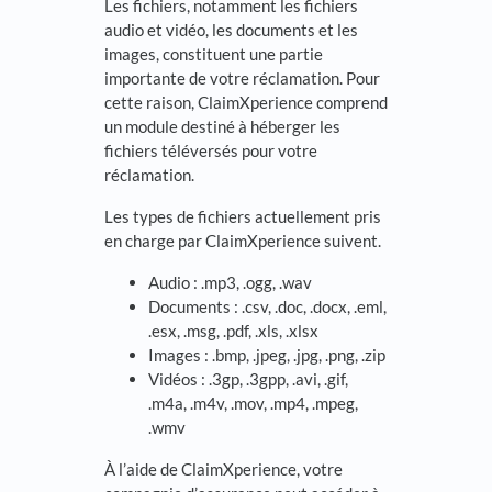
Les fichiers, notamment les fichiers
audio et vidéo, les documents et les
images, constituent une partie
importante de votre réclamation. Pour
cette raison, ClaimXperience comprend
un module destiné à héberger les
fichiers téléversés pour votre
réclamation.
Les types de fichiers actuellement pris
en charge par ClaimXperience suivent.
Audio : .mp3, .ogg, .wav
Documents : .csv, .doc, .docx, .eml,
.esx, .msg, .pdf, .xls, .xlsx
Images : .bmp, .jpeg, .jpg, .png, .zip
Vidéos : .3gp, .3gpp, .avi, .gif,
.m4a, .m4v, .mov, .mp4, .mpeg,
.wmv
À l’aide de ClaimXperience, votre