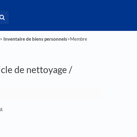
 > ​
​Inventaire de biens personnels
​>​ Membre
icle de nettoyage /
d.