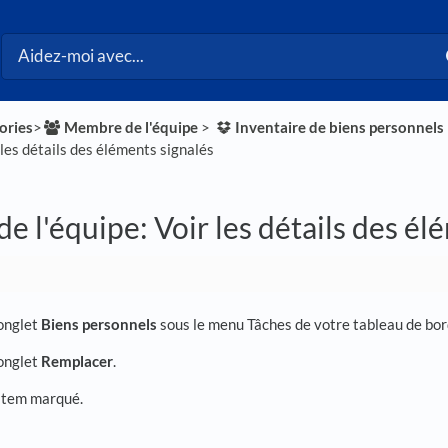
ories
​>​
​Membre de l'équipe
​ > ​
​Inventaire de biens personnels
​
r les détails des éléments signalés
 l'équipe: Voir les détails des él
'onglet
Biens personnels
sous le menu Tâches de votre tableau de bor
'onglet
Remplacer
.
'item marqué.