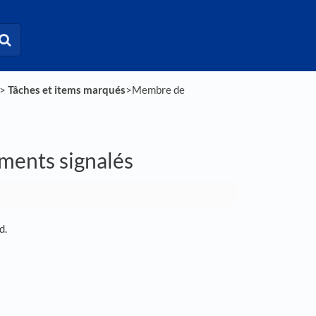
 > ​
​Tâches et items marqués
​>​ Membre de
éments signalés
d.