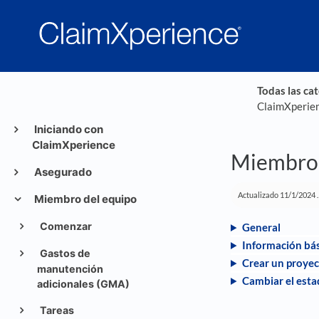
Todas las ca
ClaimXperie
Iniciando con
ClaimXperience
Miembro 
Asegurado
Actualizado
11/1/2024
.
Miembro del equipo
Comenzar
General
Información bás
Gastos de
Crear un proye
manutención
Cambiar el esta
adicionales (GMA)
Tareas