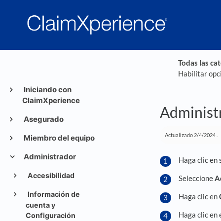
Todas las ca
Habilitar opc
Iniciando con
ClaimXperience
Administr
Asegurado
Actualizado
2/4/2024
.
Miembro del equipo
Administrador
Haga clic en 
Accesibilidad
Seleccione
A
Información de
Haga clic en
cuenta y
Haga clic en 
Configuración