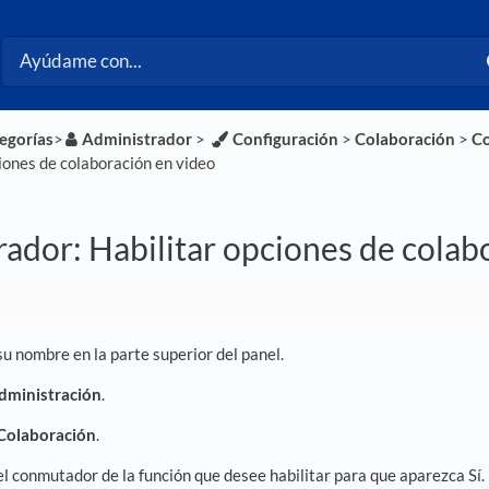
tegorías
​>​
​Administrador
​ > ​
​Configuración
​ > ​
​Colaboración
​ > ​
​C
iones de colaboración en video
ador: Habilitar opciones de colab
su nombre en la parte superior del panel.
dministración
.
Colaboración
.
el conmutador de la función que desee habilitar para que aparezca Sí.