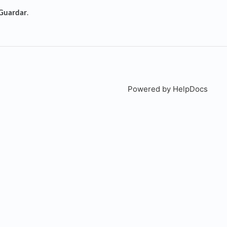
Guardar
.
Powered by HelpDocs
(open