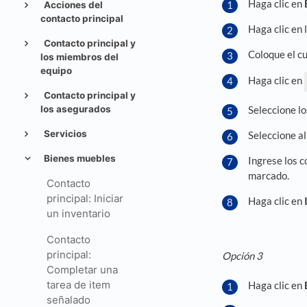
Haga clic en
Acciones del
contacto principal
Haga clic en 
Contacto principal y
Coloque el c
los miembros del
equipo
Haga clic en
Contacto principal y
Seleccione l
los asegurados
Servicios
Seleccione al
Bienes muebles
Ingrese los c
marcado.
Contacto
principal: Iniciar
Haga clic en
un inventario
Contacto
principal:
Opción 3
Completar una
tarea de item
Haga clic en
señalado