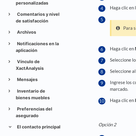
personalizadas
Haga clic en 
Comentarios y nivel
de satisfacción
Para s
Archivos
Notificaciones en la
Haga clic en
aplicación
Seleccione l
Vínculo de
XactAnalysis
Seleccione al
Mensajes
Ingrese los c
marcado.
Inventario de
bienes muebles
Haga clic en
Preferencias del
asegurado
Opción 2
El contacto principal