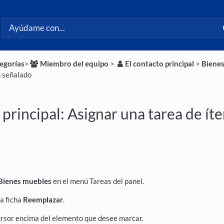
tegorías
​>​
​Miembro del equipo
​ > ​
​El contacto principal
​ > ​
​Biene
m señalado
principal: Asignar una tarea de ít
Bienes muebles
en el menú Tareas del panel.
la ficha
Reemplazar
.
ursor encima del elemento que desee marcar.