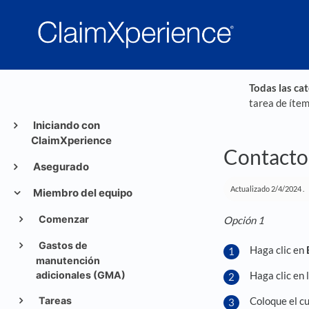
Todas las ca
tarea de íte
Iniciando con
ClaimXperience
Contacto 
Asegurado
Actualizado
2/4/2024
.
Miembro del equipo
Comenzar
Opción 1
Gastos de
Haga clic en
manutención
Haga clic en 
adicionales (GMA)
Coloque el c
Tareas