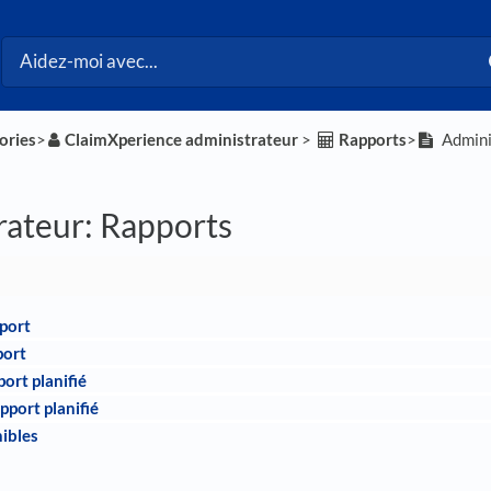
ories
​>​
​ClaimXperience administrateur
​ > ​
​Rapports
​>​
Admini
rateur: Rapports
port
port
ort planifié
pport planifié
ibles