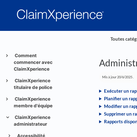
Toutes catég
Comment
Administ
commencer avec
ClaimXperience
Mis à jour
20/6/2025
.
ClaimXperience
titulaire de police
Exécuter un rap
Planifier un rap
ClaimXperience
membre d'équipe
Modifier un rapp
Supprimer un ra
ClaimXperience
Rapports dispon
administrateur
Accessibilité