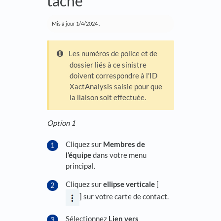
tâche
Mis à jour
1/4/2024
.
Les numéros de police et de
dossier liés à ce sinistre
doivent correspondre à l'ID
XactAnalysis saisie pour que
la liaison soit effectuée.
Option 1
Cliquez sur
Membres de
l’équipe
dans votre menu
principal.
Cliquez sur
ellipse verticale
[
] sur votre carte de contact.
Sélectionnez
Lien vers