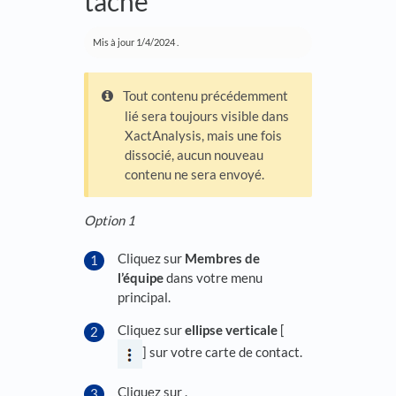
tâche
Mis à jour
1/4/2024
.
Tout contenu précédemment
lié sera toujours visible dans
XactAnalysis, mais une fois
dissocié, aucun nouveau
contenu ne sera envoyé.
Option 1
Cliquez sur
Membres de
l’équipe
dans votre menu
principal.
Cliquez sur
ellipse verticale
[
] sur votre carte de contact.
Cliquez sur .