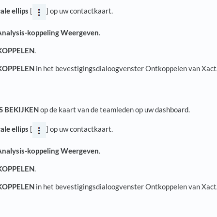
ale ellips
[
] op uw contactkaart.
nalysis-koppeling Weergeven
.
KOPPELEN
.
KOPPELEN
in het bevestigingsdialoogvenster Ontkoppelen van Xact
S BEKIJKEN
op de kaart van de teamleden op uw dashboard.
ale ellips
[
] op uw contactkaart.
nalysis-koppeling Weergeven
.
KOPPELEN
.
KOPPELEN
in het bevestigingsdialoogvenster Ontkoppelen van Xact