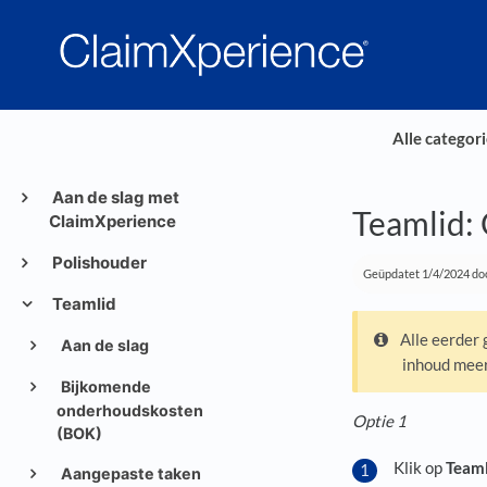
Alle categor
Aan de slag met
Teamlid:
ClaimXperience
Polishouder
Geüpdatet
1/4/2024
doo
Teamlid
Alle eerder 
Aan de slag
inhoud mee
Bijkomende
onderhoudskosten
Optie 1
(BOK)
Klik op
Team
Aangepaste taken