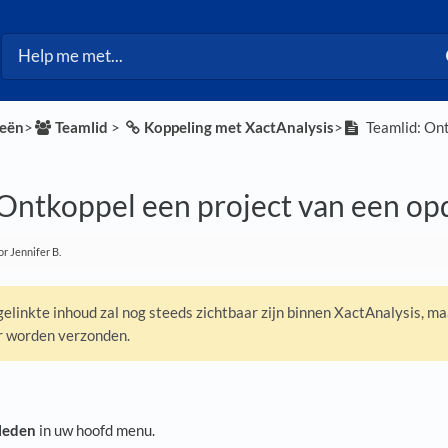
ieën
​>​
​Teamlid
​ > ​
​Koppeling met XactAnalysis
​>​
Teamlid: Ont
 Ontkoppel een project van een op
r Jennifer B.
gelinkte inhoud zal nog steeds zichtbaar zijn binnen XactAnalysis, ma
r worden verzonden.
leden
in uw hoofd menu.