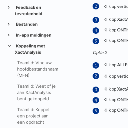
Klik op
vertic
Feedback en
tevredenheid
Klik op
XactA
Bestanden
Klik op
ONT
In-app meldingen
Klik op
ONT
Koppeling met
XactAnalysis
Optie 2
Teamlid: Vind uw
Klik op
ALLE
hoofdbestandsnaam
(MFN)
Klik op
vertic
Teamlid: Weet of je
Klik op
XactA
aan XactAnalysis
bent gekoppeld
Klik op
ONT
Teamlid: Koppel
Klik op
ONT
een project aan
een opdracht