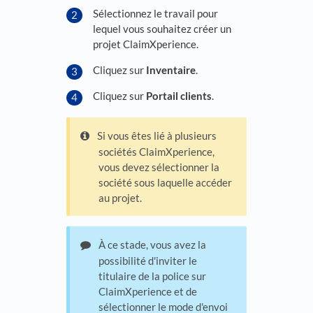
Sélectionnez le travail pour
lequel vous souhaitez créer un
projet ClaimXperience.
Cliquez sur
Inventaire
.
Cliquez sur
Portail clients
.
Si vous êtes lié à plusieurs
sociétés ClaimXperience,
vous devez sélectionner la
société sous laquelle accéder
au projet.
À ce stade, vous avez la
possibilité d'inviter le
titulaire de la police sur
ClaimXperience et de
sélectionner le mode d'envoi