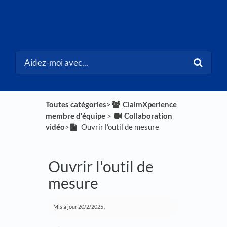
Toutes catégories
​>​
​ClaimXperience
membre d'équipe
​ > ​
​Collaboration
vidéo
​>​
Ouvrir l'outil de mesure
Ouvrir l'outil de
mesure
Mis à jour
20/2/2025
.