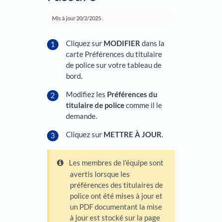
Mis à jour
20/2/2025
.
Cliquez sur
MODIFIER
dans la
carte Préférences du titulaire
de police sur votre tableau de
bord.
Modifiez les
Préférences du
titulaire de police
comme il le
demande.
Cliquez sur
METTRE À JOUR
.
Les membres de l’équipe sont
avertis lorsque les
préférences des titulaires de
police ont été mises à jour et
un PDF documentant la mise
à jour est stocké sur la page