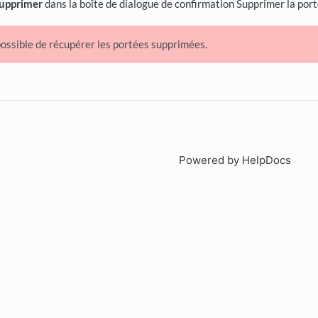
upprimer
dans la boîte de dialogue de confirmation Supprimer la port
 possible de récupérer les portées supprimées.
Powered by HelpDocs
(open