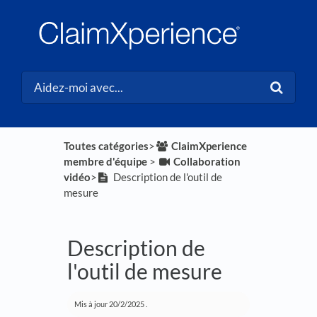
Toutes catégories
​>​
​ClaimXperience
membre d'équipe
​ > ​
​Collaboration
vidéo
​>​
Description de l'outil de
mesure
Description de
l'outil de mesure
Mis à jour
20/2/2025
.