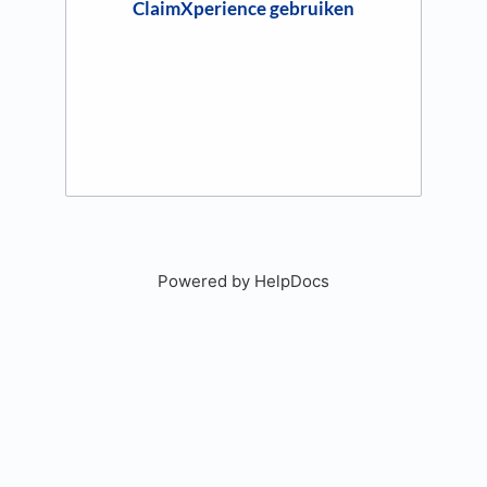
ClaimXperience gebruiken
Powered by HelpDocs
(opens in a new tab)