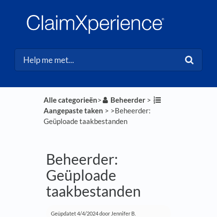
Alle categorieën
​>​
​Beheerder
​ > ​
Aangepaste taken
​ > ​
​>​ Beheerder:
Geüploade taakbestanden
Beheerder:
Geüploade
taakbestanden
Geüpdatet
4/4/2024
door Jennifer B.