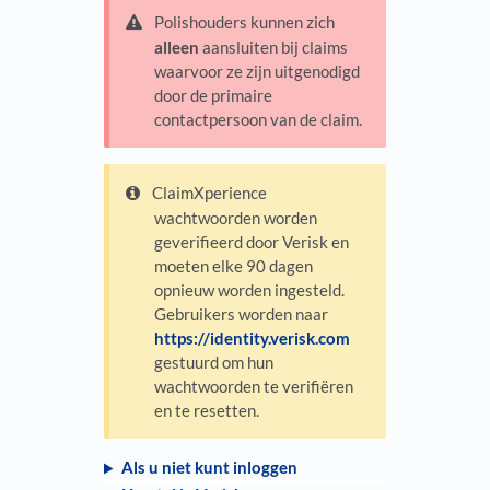
Polishouders kunnen zich
alleen
aansluiten bij claims
waarvoor ze zijn uitgenodigd
door de primaire
contactpersoon van de claim.
ClaimXperience
wachtwoorden worden
geverifieerd door Verisk en
moeten elke 90 dagen
opnieuw worden ingesteld.
Gebruikers worden naar
https://identity.verisk.com
gestuurd om hun
wachtwoorden te verifiëren
en te resetten.
Als u niet kunt inloggen