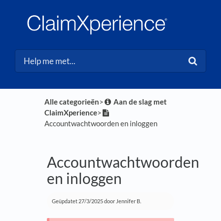
Alle categorieën
​>​
​Aan de slag met
ClaimXperience
​>​
Accountwachtwoorden en inloggen
Accountwachtwoorden
en inloggen
Geüpdatet
27/3/2025
door Jennifer B.