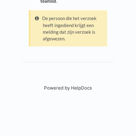
teamlid
.
De persoon die het verzoek
heeft ingediend krijgt een
melding dat zijn verzoek is
afgewezen.
Powered by HelpDocs
(opens in a new tab)