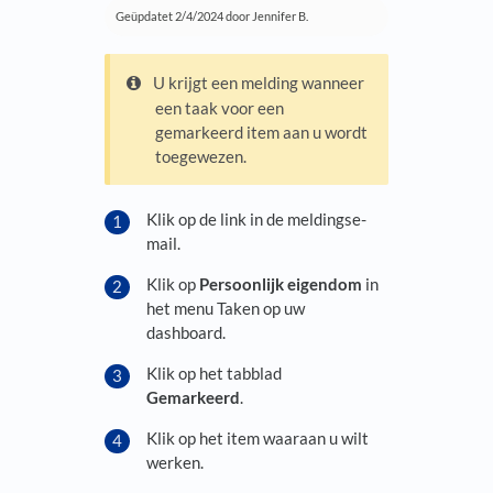
Geüpdatet
2/4/2024
door Jennifer B.
U krijgt een melding wanneer
een taak voor een
gemarkeerd item aan u wordt
toegewezen.
Klik op de link in de meldingse-
mail.
Klik op
Persoonlijk eigendom
in
het menu Taken op uw
dashboard.
Klik op het tabblad
Gemarkeerd
.
Klik op het item waaraan u wilt
werken.