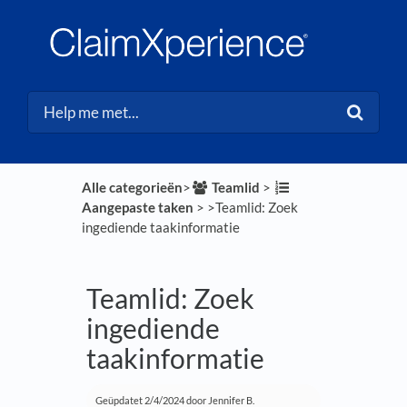
Alle categorieën
​>​
​Teamlid
​ > ​
Aangepaste taken
​ > ​
​>​ Teamlid: Zoek
ingediende taakinformatie
Teamlid: Zoek
ingediende
taakinformatie
Geüpdatet
2/4/2024
door Jennifer B.