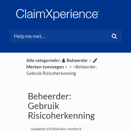
Alle categorieën
​>​
​Beheerder
​ > ​
Merken toevoegen
​ > ​
​ > ​
​>​ Beheerder:
Gebruik Risicoherkenning
Beheerder:
Gebruik
Risicoherkenning
Geüpdatet
3/4/2024
door Jennifer B.