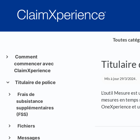
Toutes catég
Comment
Titulaire
commencer avec
ClaimXperience
Mis à jour
29/3/2024
.
Titulaire de police
L'outil Mesure est 
Frais de
mesures en temps ré
subsistance
OneXperience et un 
supplémentaires
(FSS)
Fichiers
Messages