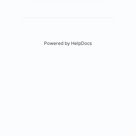
Powered by HelpDocs
(opens in a new tab)